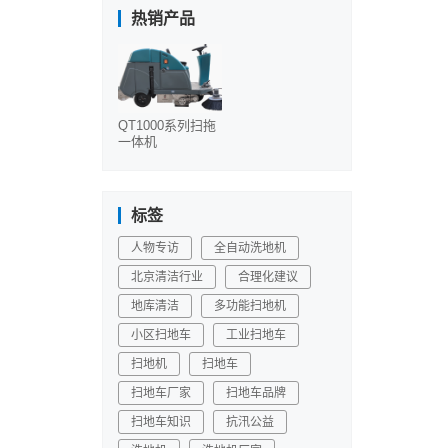
热销产品
QT1000系列扫拖
一体机
标签
人物专访
全自动洗地机
北京清洁行业
合理化建议
地库清洁
多功能扫地机
小区扫地车
工业扫地车
扫地机
扫地车
扫地车厂家
扫地车品牌
扫地车知识
抗汛公益