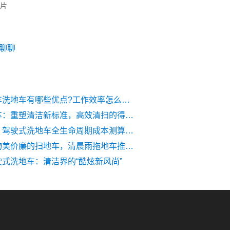
片
聊聊
小型扫地车洗地车有哪些优点?工作效率怎么样?
工厂扫地车：重塑清洁新标准，高效清扫的得力助手
租还是买？驾驶式洗地车全生命周期成本测算，这样选最省钱！
如何选购物美价廉的扫地车，清晨雨拖地车推荐先看看这四点
式洗地车：清洁界的“酷炫新风尚”