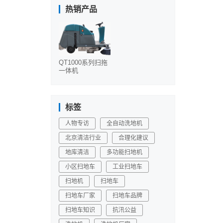
热销产品
QT1000系列扫拖
一体机
标签
人物专访
全自动洗地机
北京清洁行业
合理化建议
地库清洁
多功能扫地机
小区扫地车
工业扫地车
扫地机
扫地车
扫地车厂家
扫地车品牌
扫地车知识
抗汛公益