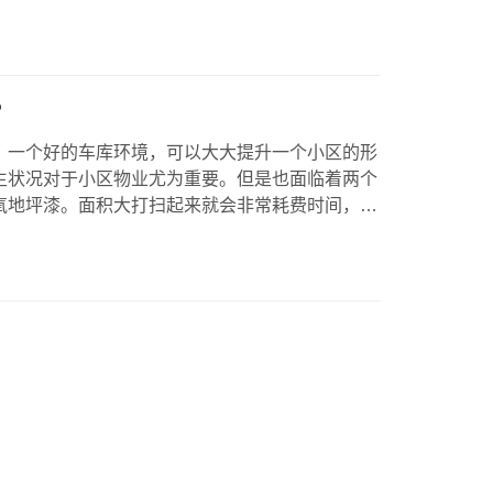
8有同样高亮点的 清辰雨的华为总部地库开荒服务
派遣十三位实力开荒人员 以及6台清辰雨开荒专用
雨拖…
？
，一个好的车库环境，可以大大提升一个小区的形
生状况对于小区物业尤为重要。但是也面临着两个
氧地坪漆。面积大打扫起来就会非常耗费时间，人
楚，环氧地坪漆最怕被磨损和水浸蚀。那么小区物
库呢？ 一般物业公司都会选择洗地机外加扫地车
，扫地车先把垃圾清理一遍以后，洗地机一边洒水
面清理的很干净，比起传统的…