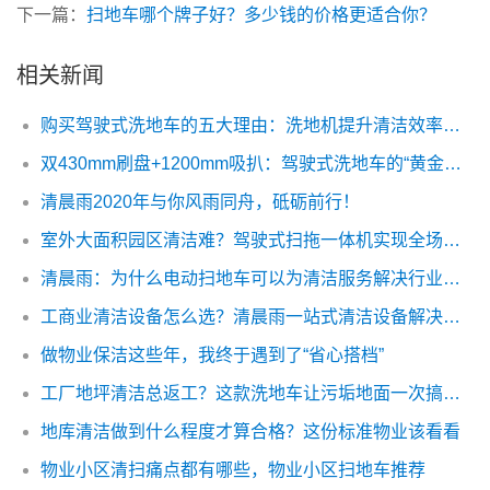
下一篇：
扫地车哪个牌子好？多少钱的价格更适合你？
相关新闻
购买驾驶式洗地车的五大理由：洗地机提升清洁效率，降低企业人力成本
双430mm刷盘+1200mm吸扒：驾驶式洗地车的“黄金组合”如何重构清洁技术范式？
清晨雨2020年与你风雨同舟，砥砺前行！
室外大面积园区清洁难？驾驶式扫拖一体机实现全场景高效保洁
清晨雨：为什么电动扫地车可以为清洁服务解决行业痛点
工商业清洁设备怎么选？清晨雨一站式清洁设备解决方案省心又高效
做物业保洁这些年，我终于遇到了“省心搭档”
工厂地坪清洁总返工？这款洗地车让污垢地面一次搞定！
地库清洁做到什么程度才算合格？这份标准物业该看看
物业小区清扫痛点都有哪些，物业小区扫地车推荐