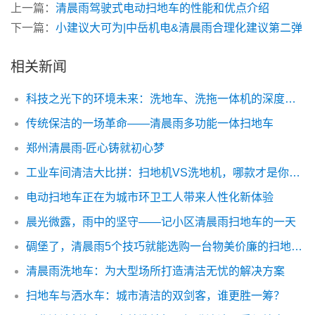
下一篇：
小建议大可为|中岳机电&清晨雨合理化建议第二弹
相关新闻
科技之光下的环境未来：洗地车、洗拖一体机的深度思考
传统保洁的一场革命——清晨雨多功能一体扫地车
郑州清晨雨-匠心铸就初心梦
工业车间清洁大比拼：扫地机VS洗地机，哪款才是你的菜？
电动扫地车正在为城市环卫工人带来人性化新体验
晨光微露，雨中的坚守——记小区清晨雨扫地车的一天
碉堡了，清晨雨5个技巧就能选购一台物美价廉的扫地车！
清晨雨洗地车：为大型场所打造清洁无忧的解决方案
扫地车与洒水车：城市清洁的双剑客，谁更胜一筹？
工业清洁新标杆：高效洗地机，提升清洁品质与效率