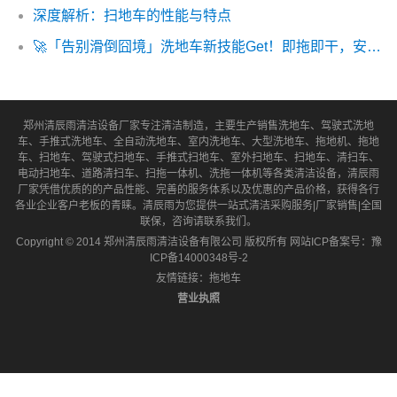
深度解析：扫地车的性能与特点
🚀「告别滑倒囧境」洗地车新技能Get！即拖即干，安全指数MAX！💪
郑州清辰雨清洁设备厂家专注清洁制造，主要生产销售洗地车、驾驶式洗地
车、手推式洗地车、全自动洗地车、室内洗地车、大型洗地车、拖地机、拖地
车、扫地车、驾驶式扫地车、手推式扫地车、室外扫地车、扫地车、清扫车、
电动扫地车、道路清扫车、扫拖一体机、洗拖一体机等各类清洁设备，清辰雨
厂家凭借优质的的产品性能、完善的服务体系以及优惠的产品价格，获得各行
各业企业客户老板的青睐。清辰雨为您提供一站式清洁采购服务|厂家销售|全国
联保，咨询请联系我们。
Copyright © 2014 郑州清辰雨清洁设备有限公司 版权所有 网站ICP备案号：
豫
ICP备14000348号-2
友情链接：
拖地车
营业执照