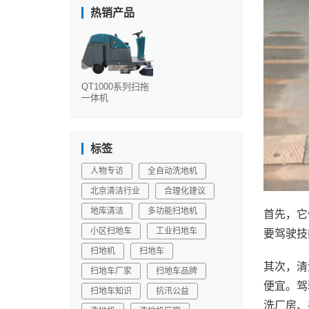
热销产品
QT1000系列扫拖
一体机
标签
人物专访
全自动洗地机
北京清洁行业
合理化建议
地库清洁
多功能扫地机
首先，它
小区扫地车
工业扫地车
要驾驶技
扫地机
扫地车
其次，清
扫地车厂家
扫地车品牌
便宜。驾
扫地车知识
抗汛公益
洗厂房、