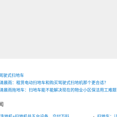
驾驶式扫地车
清晨雨：租赁电动扫地车和购买驾驶式扫地机那个更合适？
清晨雨拖地车：扫地车能不能解决现在的物业小区保洁用工难题
闻
清晨雨洗地机+扫地机共五台设备，交付万科金领九如意
扫地车：