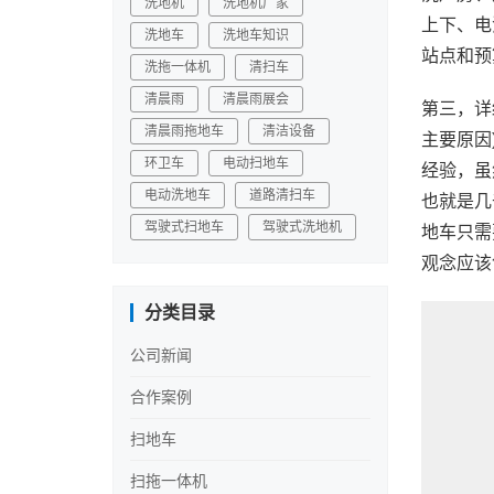
洗地机
洗地机厂家
上下、电
洗地车
洗地车知识
站点和预
洗拖一体机
清扫车
清晨雨
清晨雨展会
第三，详
清晨雨拖地车
清洁设备
主要原因
环卫车
电动扫地车
经验，虽
电动洗地车
道路清扫车
也就是几
驾驶式扫地车
驾驶式洗地机
地车只需
观念应该
分类目录
公司新闻
合作案例
扫地车
扫拖一体机