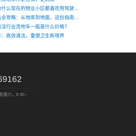
清晨雨：为什么现在的物业小区都喜欢用驾驶式电动扫地车
停车场清洁全攻略：从地库到地面，这份指南值得收藏
清洁行业洗地车一般是什么价格?
车：高效清洁，重塑卫生新境界
69162
六，8:30 -