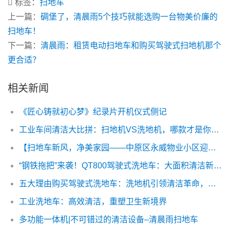
标签：
扫地车
上一篇：
碉堡了，清晨雨5个技巧就能选购一台物美价廉的
扫地车！
下一篇：
清晨雨：租赁电动扫地车和购买驾驶式扫地机那个
更合适？
相关新闻
《匠心铸就初心梦》纪录片开机仪式侧记
工业车间清洁大比拼：扫地机VS洗地机，哪款才是你的菜？
【扫地车新风，净美家园——中原区永威物业小区迎来环保清扫新伙伴】
“钢铁拖把”来袭！QT800驾驶式洗地车：大面积清洁新纪元
五大理由购买驾驶式洗地车：洗地机引领清洁革命，释放企业潜能
工业洗地车：高效清洁，重塑卫生新境界
多功能一体机|不可错过的清洁设备–清晨雨扫地车