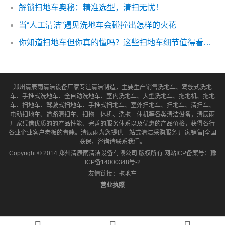
解锁扫地车奥秘：精准选型，清扫无忧！
当“人工清洁”遇见洗地车会碰撞出怎样的火花
你知道扫地车但你真的懂吗？这些扫地车细节值得看一下！
郑州清辰雨清洁设备厂家专注清洁制造，主要生产销售洗地车、驾驶式洗地
车、手推式洗地车、全自动洗地车、室内洗地车、大型洗地车、拖地机、拖地
车、扫地车、驾驶式扫地车、手推式扫地车、室外扫地车、扫地车、清扫车、
电动扫地车、道路清扫车、扫拖一体机、洗拖一体机等各类清洁设备，清辰雨
厂家凭借优质的的产品性能、完善的服务体系以及优惠的产品价格，获得各行
各业企业客户老板的青睐。清辰雨为您提供一站式清洁采购服务|厂家销售|全国
联保，咨询请联系我们。
Copyright © 2014 郑州清辰雨清洁设备有限公司 版权所有 网站ICP备案号：
豫
ICP备14000348号-2
友情链接：
拖地车
营业执照