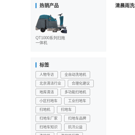
清晨雨洗
热销产品
QT1000系列扫拖
一体机
标签
人物专访
全自动洗地机
北京清洁行业
合理化建议
地库清洁
多功能扫地机
小区扫地车
工业扫地车
扫地机
扫地车
扫地车厂家
扫地车品牌
扫地车知识
抗汛公益