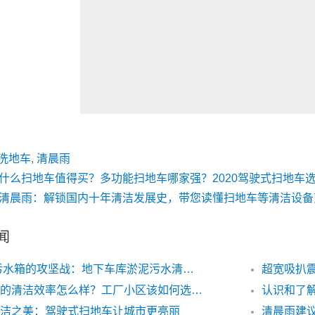
洗地车
,
清晨雨
什么扫地车值得买？多功能扫地车哪家强？2020驾驶式扫地车
清晨雨：解锁国内十年清洁发展史，带您读懂扫地车等清洁设备
闻
160L污水箱的攻坚战：地下车库淤泥污水清洁实录
扫地车的清洁效率怎么样？工厂小区该如何选择电动扫地车？
洁之美：驾驶式扫地车让城市更亮丽
清晨雨建
“钢铁拖把”来袭！QT800驾驶式洗地车：大面积清洁新纪元