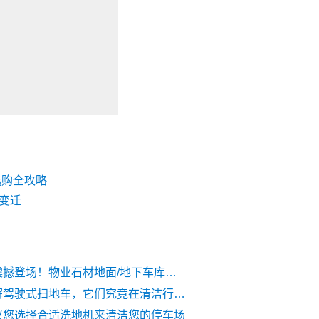
选购全攻略
变迁
超宽吸扒震撼登场！物业石材地面/地下车库污渍无处遁形
认识和了解驾驶式扫地车，它们究竟在清洁行业中扮演着什么角色？
议您选择合适洗地机来清洁您的停车场
工厂扫地车是什么样的？工业扫地车的优势优点有哪些？