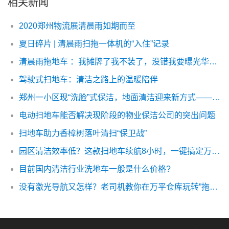
相关新闻
2020郑州物流展清晨雨如期而至
夏日碎片 | 清晨雨扫拖一体机的“入住”记录
清晨雨拖地车 ：我摊牌了我不装了，没错我要曝光华为nova8！
驾驶式扫地车：清洁之路上的温暖陪伴
郑州一小区现“洗脸”式保洁，地面清洁迎来新方式——清晨雨拖地车
电动扫地车能否解决现阶段的物业保洁公司的突出问题
扫地车助力香樟树落叶清扫“保卫战”
园区清洁效率低？这款扫地车续航8小时，一键搞定万平空间！
目前国内清洁行业洗地车一般是什么价格?
没有激光导航又怎样？老司机教你在万平仓库玩转”拖布流”清洁